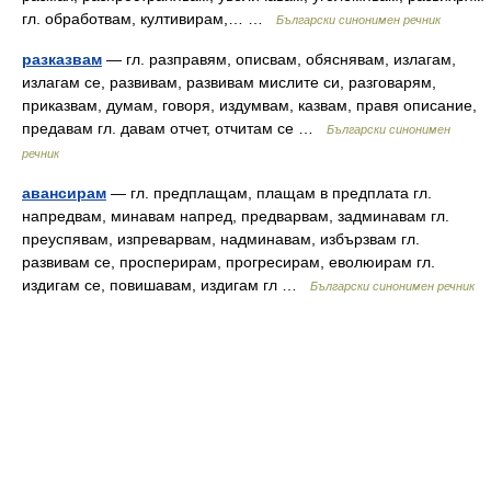
гл. обработвам, култивирам,… …
Български синонимен речник
разказвам
— гл. разправям, описвам, обяснявам, излагам,
излагам се, развивам, развивам мислите си, разговарям,
приказвам, думам, говоря, издумвам, казвам, правя описание,
предавам гл. давам отчет, отчитам се …
Български синонимен
речник
авансирам
— гл. предплащам, плащам в предплата гл.
напредвам, минавам напред, предварвам, задминавам гл.
преуспявам, изпреварвам, надминавам, избързвам гл.
развивам се, просперирам, прогресирам, еволюирам гл.
издигам се, повишавам, издигам гл …
Български синонимен речник