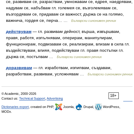
се, развивам се, разраствам, умножавам се, едрея, наедрявам,
надувам се, набъбвам гл. големея се, възголемявам се,
възгордявам се, придавам си важност, държа се на голямо,
важнича, гордея се, перча… …
Български синонимен речник
действувам
— гл. развивам дейност, върша, извършвам,
правя, работя, изпълнявам, оперирам, манипулирам,
функционирам, подвизавам се, реализирам, влизам в сила гл.
въздействувам, влияя, подействувам гл. правя постъпки гл.
държа се, постъпвам …
Български синонимен речник
доразвивам
— гл. изработвам, изпипвам, създавам,
разработвам, развивам, усложнявам …
Български синонимен речник
© Academic, 2000-2026
18+
Contact us:
Technical Support
,
Advertising
Dictionaries export
, created on PHP,
Joomla,
Drupal,
WordPress,
MODx.