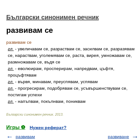
Български синонимен речник
развивам се
развивам се
гл.
-
увеличавам се, разраствам се, засилвам се, разразявам
се, нараствам, уголемявам се, раста, вирея, умножавам се,
размножавам се, въдя се
гл.
-
еволюирам, просперирам, напредвам, цъфтя,
процъфтявам
гл.
-
вървя, минавам, преуспявам, успявам
гл.
-
прогресирам, подобрявам се, усъвършенствувам се,
постигам успехи
гл.
-
напъпвам, покълнвам, пониквам
Български синонимен речник
.
2013
.
Игры ⚽
Нужен реферат?
развивам
развиване