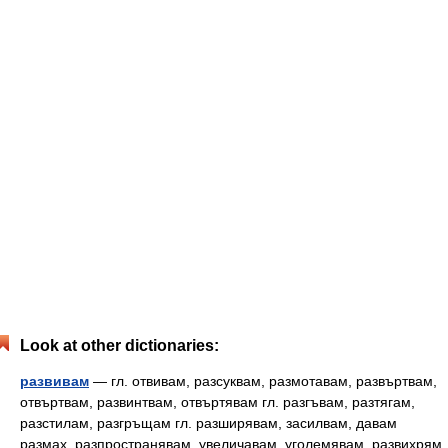
Look at other dictionaries:
развивам
— гл. отвивам, разсуквам, размотавам, развъртвам,
отвъртвам, развинтвам, отвъртявам гл. разгъвам, разтягам,
разстилам, разгръщам гл. разширявам, засилвам, давам
размах, разпространявам, увеличавам, уголемявам, развихрям