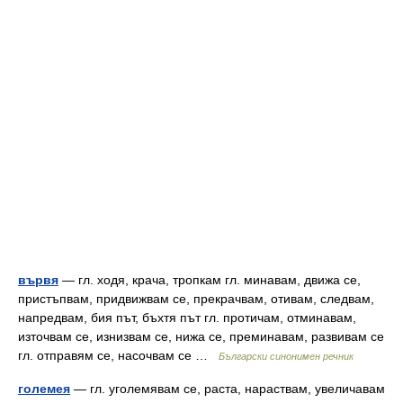
вървя
— гл. ходя, крача, тропкам гл. минавам, движа се,
пристъпвам, придвижвам се, прекрачвам, отивам, следвам,
напредвам, бия път, бъхтя път гл. протичам, отминавам,
източвам се, изнизвам се, нижа се, преминавам, развивам се
гл. отправям се, насочвам се …
Български синонимен речник
големея
— гл. уголемявам се, раста, нараствам, увеличавам